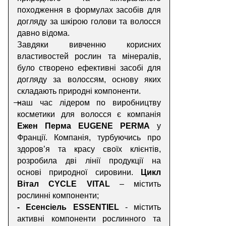
походження в формулах засобів для
догляду за шкірою голови та волосся
давно відома.
Завдяки вивченню корисних
властивостей рослин та мінералів,
було створено ефективні засобі для
догляду за волоссям, основу яких
складають природні компоненти.
наш час лідером по виробництву
косметики для волосся є компанія
Ежен Перма
EUGENE PERMA
у
Франції. Компанія, турбуючись про
здоров’я та красу своїх клієнтів,
розробила дві лінії продукції на
основі природної сировини.
Цикл
В
і
тал CYCLE VITAL
–
містить
рослинні
компонент
и
;
- Есенс
і
ель ESSENTIEL
-
містить
активні
компонент
и
р
ослинного
та