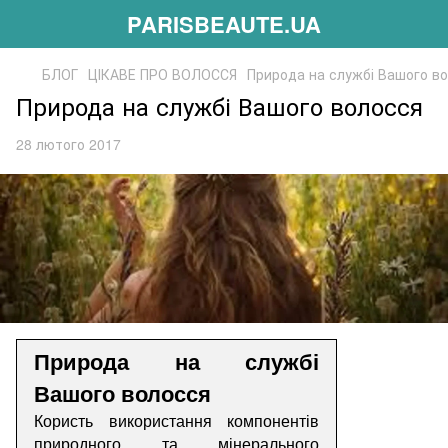
PARISBEAUTE.UA
БЛОГ
ЦІКАВЕ ПРО ВОЛОССЯ
Природа на службі Вашого в
Природа на службі Вашого волосся
28 лютого 2017
Природа на служб
і
Ваш
ого
волос
ся
Користь використання компонентів
природного та мінерального