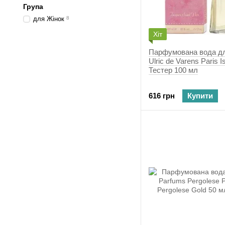
Група
для Жінок
8
Хіт
Парфумована вода дл
Ulric de Varens Paris I
Тестер 100 мл
616 грн
Купити