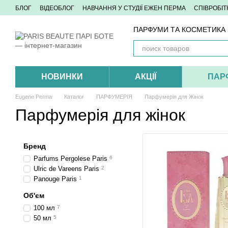
Перейти до основного контенту
БЛОГ
ВІДЕОБЛОГ
НАВЧАННЯ У СТУДІЇ ЕЖЕН ПЕРМА
СПІВРОБІ
ПАРФУМИ ТА КОСМЕТИКА З
НОВИНКИ
АКЦІЇ
ПАР
Eugene Perma
Каталог
ПАРФУМЕРІЯ
Парфумерія для Жінок
Парфумерія для жінок
Бренд
Parfums Pergolese Paris
6
Ulric de Vareens Paris
2
Panouge Paris
1
Об'єм
100 мл
7
50 мл
5