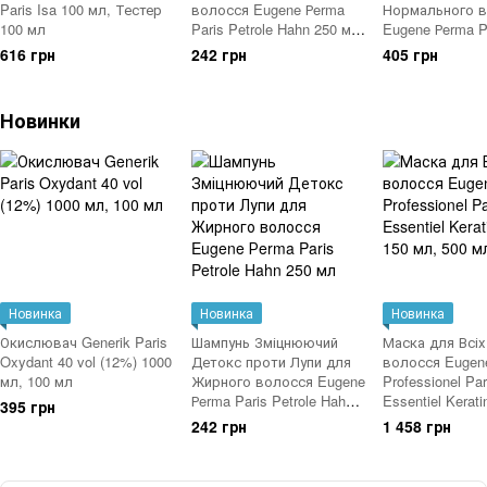
Paris Isa 100 мл, Тестер
волосся Eugene Рerma
Нормального 
100 мл
Paris Petrole Hahn 250 мл,
Eugene Рerma P
400 мл
Hahn
616 грн
242 грн
405 грн
Новинки
Новинка
Новинка
Новинка
Окислювач Generik Paris
Шампунь Зміцнюючий
Маска для Всіх
Oxydant 40 vol (12%) 1000
Детокс проти Лупи для
волосся Eugen
мл, 100 мл
Жирного волосся Eugene
Professionel Par
Рerma Paris Petrole Hahn
Essentiel Kerat
395 грн
250 мл
мл, 500 мл
242 грн
1 458 грн