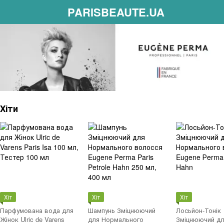
PARISBEAUTE.UA
Хіти
Хіт
Хіт
Хіт
Парфумована вода для
Шампунь Зміцнюючий
Лосьйон-Тонік
Жінок Ulric de Varens
для Нормального
Зміцнюючий д