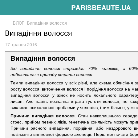
PARISBEAUTE.UA
БЛОГ
Випадіння волосся
Випадіння волосся
17 травня 2016
Випадіння волосся
Від випадіння волосся страждає 70% чоловіків, а 60
побоювання з приводу втрати волосся
.
Темпи випадіння волосся у всіх різні, але схема облисіння з
росту волосся, витончення волосся і порідіння волосся на маків
випадіння волосся у жінок не носить локального характер
лисин. Але навіть незначна втрата густоти волосся, не ка
викликає психологічні проблеми у чоловіків, і тим більше, у жін
Причини випадіння волосся
. Стан навколишнього середо
стрес, прийом певних ліків, генетична схильність можуть при
Причини рясного випадіння, порідіння, або нездорового в
пов'язані з виліковної формою алопеції. Перш ніж почати борот