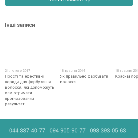
Інші записи
21 лютого 2017
18 травня 2016
18 травня 20
Прості та ефективні
Як правильно фарбувати
Красиві по
поради для фарбування
волосся
волосся, які допоможуть
вам отримати
прогнозований
результат.
044 337-40-77
094 905-90-77
093 393-05-63