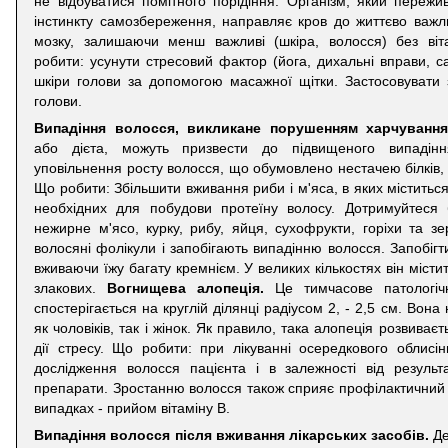
не відбуватися помітного порідіння. Організм, який пережи
інстинкту самозбереження, направляє кров до життєво важли
мозку, залишаючи менш важливі (шкіра, волосся) без віт
робити: усунути стресовий фактор (йога, дихальні вправи, са
шкіри голови за допомогою масажної щітки. Застосовувати
голови.
Випадіння волосся, викликане порушенням харчування
або дієта, можуть призвести до підвищеного випадінн
уповільнення росту волосся, що обумовлено нестачею білків, ві
Що робити: Збільшити вживання риби і м'яса, в яких міститьс
необхідних для побудови протеїну волосу. Дотримуйтеся 
нежирне м'ясо, курку, рибу, яйця, сухофрукти, горіхи та з
волосяні фолікули і запобігають випадінню волосся. Запобіг
вживаючи їжу багату кремнієм. У великих кількостях він містит
злакових.
Вогнищева алопеція.
Це тимчасове патологіч
спостерігається на круглій ділянці радіусом 2, - 2,5 см. Вона 
як чоловіків, так і жінок. Як правило, така алопеція розвиває
дії стресу. Що робити: при лікуванні осередкового облисі
дослідження волосся пацієнта і в залежності від результа
препарати. Зростанню волосся також сприяє профілактичний п
випадках - прийом вітаміну В.
Випадіння волосся після вживання лікарських засобів.
Де