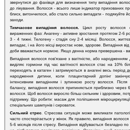
звернутися до фахівця для визначення типу випадіння волосс
до лікування. Волосся - всього лише індикатор прихованих пр
блиск, витончилося, або стало сильно випадати - подякуйте йо
заходи.
Тимчасове випадіння волосся.
Цикл росту волосся ск
вираженних фаз: Анагену - активне зростання протягом 2-6 рок
3 - 4 тижні. Телогену - стадія сну 2-4 місяці. Волосся, житт
випадає, і на його місці виростає нове, здорове. Випадіння ві
доби вважається нормою. Якщо денна норма превершена - вар
Випадіння волосся пов'язане з вагітністю, або народженням
виділяє гормони під час вагітності волосся стає на 10% б
переходять в катаген і затримуються в анагені весь період 
народження дитини, коли плацентарний допінг закінчу
інтенсивним випадінням і зупинкою росту волосся. Після
балансу, випадіння волосся припиняється приблизно через 6 
волосся. Щоб волосся виросло більш сильним і здоровим, пот
підтримку. Що робити: масаж для поліпшення мікроциркуляції
спеціальних шампунів і сироваток.
Сильний стрес
. Стресова ситуація може викликати патоло
часто спостерігається у жінок. Як правило, випадіння волосся 
5-6 місяців після стресу. Випадіння відбувається безладно по 