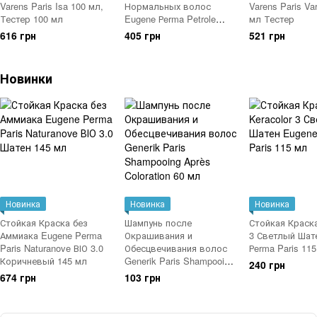
Varens Paris Isa 100 мл,
Нормальных волос
Varens Paris Va
Тестер 100 мл
Eugene Рerma Petrole
мл Тестер
Hahn
616 грн
405 грн
521 грн
Новинки
Новинка
Новинка
Новинка
Стойкая Краска без
Шампунь после
Стойкая Краска
Аммиака Eugene Perma
Окрашивания и
3 Светлый Шат
Paris Naturanove ВІО 3.0
Обесцвечивания волос
Рerma Paris 11
Коричневый 145 мл
Generik Paris Shampooing
240 грн
Après Coloration 60 мл
674 грн
103 грн