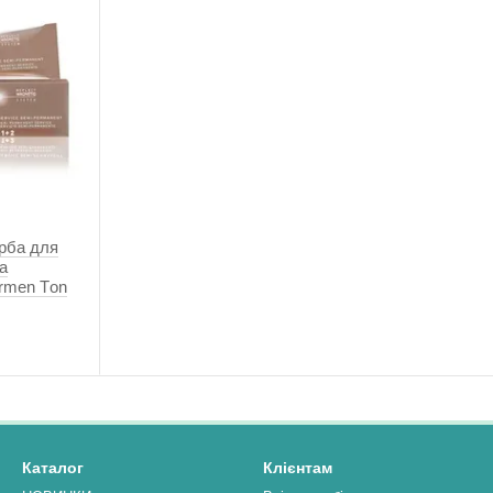
рба для
a
armen Тon
Каталог
Клієнтам