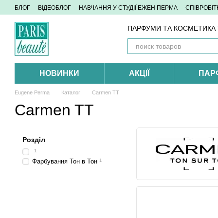
Перейти до основного контенту
БЛОГ
ВІДЕОБЛОГ
НАВЧАННЯ У СТУДІЇ ЕЖЕН ПЕРМА
СПІВРОБІ
ПАРФУМИ ТА КОСМЕТИКА З
НОВИНКИ
АКЦІЇ
ПАР
Eugene Perma
Каталог
Carmen TT
Carmen TT
Розділ
1
Фарбування Тон в Тон
1