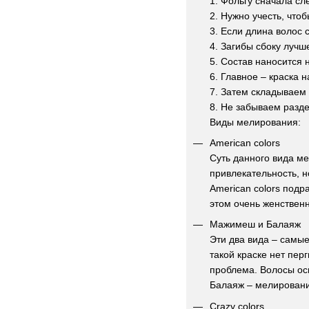
1. Фольгу сначала сл
2. Нужно учесть, что
3. Если длина волос
4. Загибы сбоку лучш
5. Состав наносится
6. Главное – краска 
7. Затем складываем
8. Не забываем разд
Виды мелирования:
American colors
Суть данного вида ме
привлекательность, 
American colors подр
этом очень женственн
Мажимеш и Балаяж
Эти два вида – самы
такой краске нет пер
проблема. Волосы ос
Балаяж – мелировани
Сrazy colors