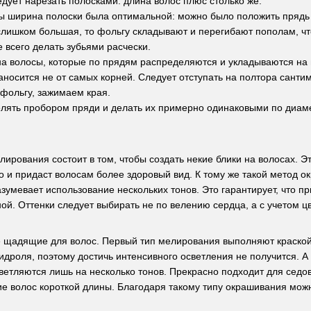
едует нарезать полосками: длина волос плюс столько же.
бы ширина полоски была оптимальной: можно было положить прядь и
 слишком большая, то фольгу складывают и перегибают пополам, 
е всего делать зубьями расчески.
 на волосы, которые по прядям распределяются и укладываются на 
наносится не от самых корней. Следует отступать на полтора сантим
 фольгу, зажимаем края.
елять пробором пряди и делать их примерно одинаковыми по диаме
лирования состоит в том, чтобы создать некие блики на волосах. Э
но и придаст волосам более здоровый вид. К тому же такой метод 
азумевает использование нескольких тонов. Это гарантирует, что п
ой. Оттенки следует выбирать не по велению сердца, а с учетом 
е щадящие для волос. Первый тип мелирования выполняют краской 
гидроля, поэтому достичь интенсивного осветления не получится. А
ветляются лишь на несколько тонов. Прекрасно подходит для седо
е волос короткой длины. Благодаря такому типу окрашивания можно