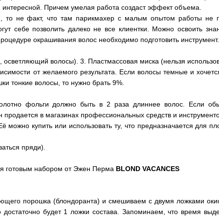
 и интересной. Причем умелая работа создаст эффект объема.
, то не факт, что там парикмахер с малым опытом работы не п
огут себе позволить далеко не все клиентки. Можно освоить зн
процедуре окрашивания волос необходимо подготовить инструмент
к, осветляющий волосы). 3. Пластмассовая миска (нельзя использо
висимости от желаемого результата. Если волосы темные и хочет
шки тонкие волосы, то нужно брать 9%.
олотно фольги должно быть в 2 раза длиннее волос. Если об
 продается в магазинах профессиональных средств и инструменто
Её можно купить или использовать ту, что предназначается для п
ваться пряди).
ся готовым набором от Эжен Перма
BLOND VACANCES
ющего порошка (блондоранта) и смешиваем с двумя ложками окис
 достаточно будет 1 ложки состава. Запоминаем, что время выд