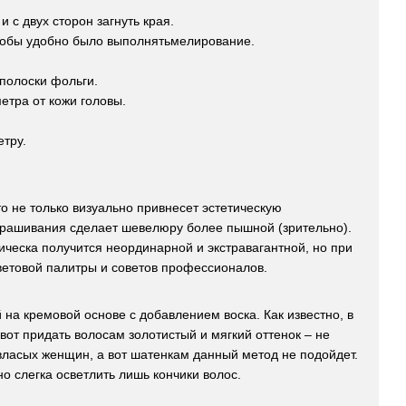
 с двух сторон загнуть края.
чтобы удобно было выполнятьмелирование.
полоски фольги.
етра от кожи головы.
тру.
то не только визуально привнесет эстетическую
окрашивания сделает шевелюру более пышной (зрительно).
рическа получится неординарной и экстравагантной, но при
цветовой палитры и советов профессионалов.
на кремовой основе с добавлением воска. Как известно, в
 вот придать волосам золотистый и мягкий оттенок – не
власых женщин, а вот шатенкам данный метод не подойдет.
 слегка осветлить лишь кончики волос.