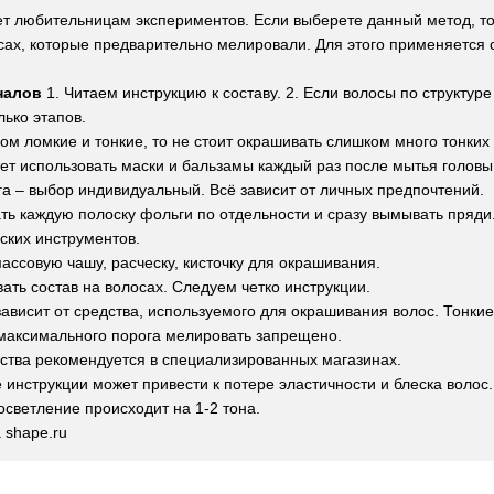
ет любительницам экспериментов. Если выберете данный метод, то
ах, которые предварительно мелировали. Для этого применяется с
налов
1. Читаем инструкцию к составу. 2. Если волосы по структур
ько этапов.
ом ломкие и тонкие, то не стоит окрашивать слишком много тонких
ет использовать маски и бальзамы каждый раз после мытья головы
а – выбор индивидуальный. Всё зависит от личных предпочтений.
ть каждую полоску фольги по отдельности и сразу вымывать пряди
ских инструментов.
ассовую чашу, расческу, кисточку для окрашивания.
ать состав на волосах. Следуем четко инструкции.
ависит от средства, используемого для окрашивания волос. Тонкие
 максимального порога мелировать запрещено.
дства рекомендуется в специализированных магазинах.
инструкции может привести к потере эластичности и блеска волос.
 осветление происходит на 1-2 тона.
 shape.ru