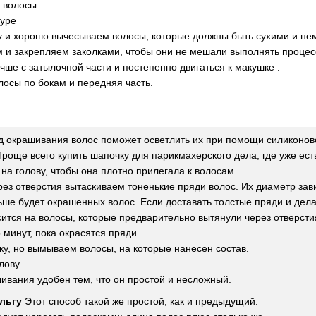
 волосы.
дуре
у и хорошо вычесываем волосы, которые должны быть сухими и не
м и закрепляем заколками, чтобы они не мешали выполнять проце
чше с затылочной части и постепенно двигаться к макушке .
лосы по бокам и передняя часть.
 окрашивания волос поможет осветлить их при помощи силиконово
роще всего купить шапочку для парикмахерского дела, где уже ест
на голову, чтобы она плотно прилегала к волосам.
рез отверстия вытаскиваем тоненькие пряди волос. Их диаметр зав
ьше будет окрашенных волос. Если доставать толстые пряди и дела
сится на волосы, которые предварительно вытянули через отверсти
минут, пока окрасятся пряди.
ку, но вымываем волосы, на которые нанесен состав.
лову.
ивания удобен тем, что он простой и несложный.
льгу
Этот способ такой же простой, как и предыдущий.