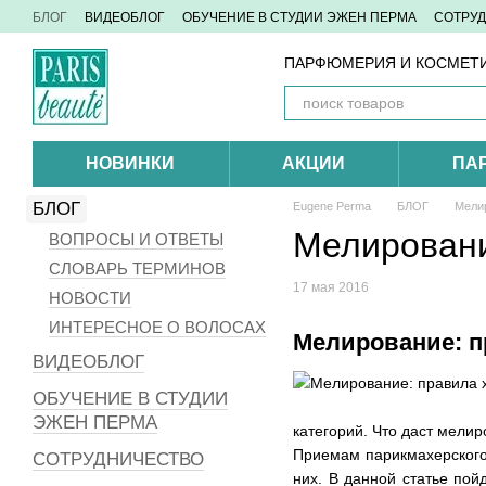
Перейти к основному контенту
БЛОГ
ВИДЕОБЛОГ
ОБУЧЕНИЕ В СТУДИИ ЭЖЕН ПЕРМА
СОТРУ
КОНТАКТЫ
ПАРФЮМЕРИЯ И КОСМЕТИ
НОВИНКИ
АКЦИИ
ПА
БЛОГ
Eugene Perma
БЛОГ
Мелир
Мелировани
ВОПРОСЫ И ОТВЕТЫ
СЛОВАРЬ ТЕРМИНОВ
17 мая 2016
НОВОСТИ
ИНТЕРЕСНОЕ О ВОЛОСАХ
Мелирование: п
ВИДЕОБЛОГ
ОБУЧЕНИЕ В СТУДИИ
ЭЖЕН ПЕРМА
категорий. Что даст мели
Приемам парикмахерского 
СОТРУДНИЧЕСТВО
них. В данной статье пой