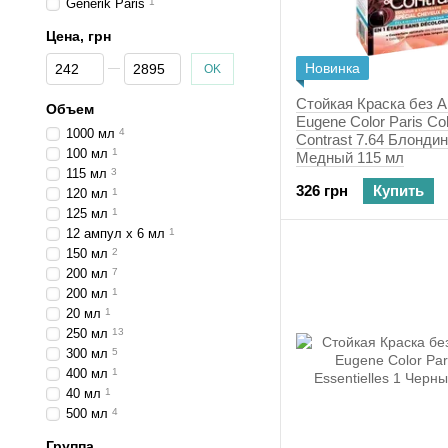
Generik Paris
1
Цена, грн
От Цена, грн
До Цена, грн
Новинка
OK
Стойкая Краска без 
Объем
Eugene Color Paris Co
1000 мл
4
Contrast 7.64 Блонди
100 мл
1
Медный 115 мл
115 мл
3
326 грн
Купить
120 мл
1
125 мл
1
12 ампул х 6 мл
1
150 мл
2
200 мл
7
200 мл
1
20 мл
1
250 мл
13
300 мл
5
400 мл
1
40 мл
1
500 мл
4
Группа