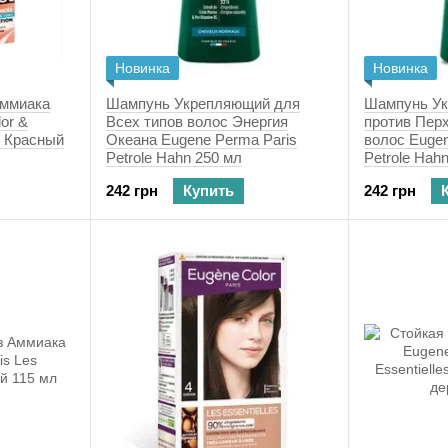
Новинка
Новинка
Аммиака
Шампунь Укрепляющий для
Шампунь Ук
lor &
Всех типов волос Энергия
против Пер
н Красный
Океана Eugene Рerma Paris
волос Eugen
Petrole Hahn 250 мл
Petrole Hah
242 грн
Купить
242 грн