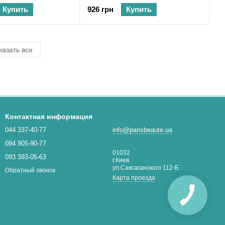
Купить
926 грн
Купить
казать все
Контактная информация
044 337-40-77
info@parisbeaute.ua
094 905-90-77
01032
093 393-05-63
г.Киев
ул.Саксаганского 112-Б
Обратный звонок
Карта проезда