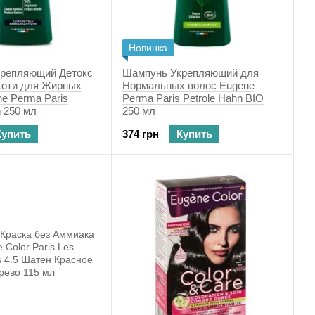
Новинка
репляющий Детокс
Шампунь Укрепляющий для
хоти для Жирных
Нормальных волос Eugene
e Рerma Paris
Рerma Paris Petrole Hahn BIO
n 250 мл
250 мл
Купить
374 грн
Купить