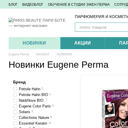
Перейти к основному контенту
БЛОГ
ВИДЕОБЛОГ
ОБУЧЕНИЕ В СТУДИИ ЭЖЕН ПЕРМА
СОТРУ
КОНТАКТЫ
ПАРФЮМЕРИЯ И КОСМЕТИ
НОВИНКИ
АКЦИИ
ПА
Eugene Perma
КАТАЛОГ
НОВИНКИ
Новинки Eugene Perma
Бренд
Petrole Hahn
2
Petrole Hahn BIO
1
Nat&Nove BIO
7
Eugene Color Paris
5
Solaris
3
Collections Nature
8
Essentiel Keratin
11