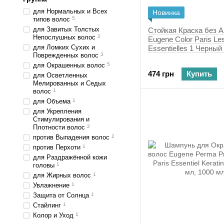
для Нормальных и Всех
Новинка
типов волос
5
для Завитых Толстых
Стойкая Краска без 
Непослушных волос
2
Eugene Color Paris Le
для Ломких Сухих и
Essentielles 1 Черный
Поврежденных волос
3
для Окрашенных волос
5
474 грн
Купить
для Осветленных
Мелированных и Седых
волос
1
для Объема
1
для Укрепления
Стимулирования и
Плотности волос
2
против Выпадения волос
2
против Перхоти
1
для Раздражённой кожи
головы
1
для Жирных волос
1
Увлажнение
1
Защита от Солнца
1
Стайлинг
1
Колор и Уход
1