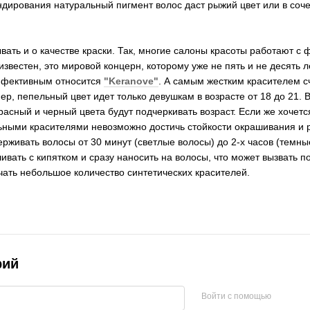
ндирования натуральный пигмент волос даст рыжий цвет или в соч
ывать и о качестве краски. Так, многие салоны красоты работают с
звестен, это мировой концерн, которому уже не пять и не десять л
ффективным относится
"Keranove"
. А самым жестким красителем сч
мер, пепельный цвет идет только девушкам в возрасте от 18 до 21
красный и черный цвета будут подчеркивать возраст. Если же хочет
ьными красителями невозможно достичь стойкости окрашивания и р
ерживать волосы от 30 минут (светлые волосы) до 2-х часов (темны
ивать с кипятком и сразу наносить на волосы, что может вызвать п
ать небольшое количество синтетических красителей.
рий
Войти с помощью