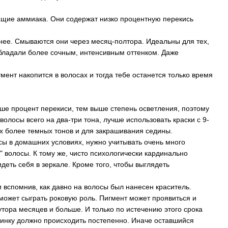
жащие аммиака. Они содержат низко процентную перекись
емнее. Смываются они через месяц-полтора. Идеальны для тех,
 обладали более сочным, интенсивным оттенком. Даже
гмент накопится в волосах и тогда тебе останется только время
ыше процент перекиси, тем выше степень осветления, поэтому
олосы всего на два-три тона, лучше использовать краски с 9-
х более темных тонов и для закрашивания седины.
сы в домашних условиях, нужно учитывать очень много
" волосы. К тому же, чисто психологически кардинально
деть себя в зеркале. Кроме того, чтобы выглядеть
и вспомнив, как давно на волосы был нанесен краситель.
 может сыграть роковую роль. Пигмент может проявиться и
тора месяцев и больше. И только по истечению этого срока
инку должно происходить постепенно. Иначе оставшийся