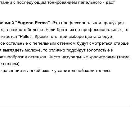
етании с последующим тонированием пепельного - даст
 фирмой
"Eugene Perma"
. Это профессиональная продукция.
ет, а намного больше. Если брать из не профессиональных, то
итается "Pallet". Кроме того, при выборе цвета следует
. Все остальные с пепельным оттенком будут смотреться старше
ся выглядеть моложе, то отлично подойдут золотистые и
азнообразия оттенков. Чисто натуральные красителями (такие
е волосы).
окраснения и легкий ожог чувствительной кожи головы.