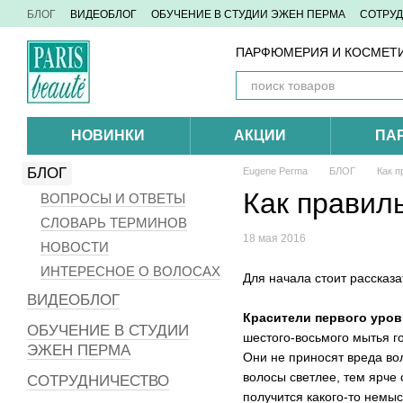
Перейти к основному контенту
БЛОГ
ВИДЕОБЛОГ
ОБУЧЕНИЕ В СТУДИИ ЭЖЕН ПЕРМА
СОТРУ
КОНТАКТЫ
ПАРФЮМЕРИЯ И КОСМЕТИ
НОВИНКИ
АКЦИИ
ПА
БЛОГ
Eugene Perma
БЛОГ
Как п
Как правил
ВОПРОСЫ И ОТВЕТЫ
СЛОВАРЬ ТЕРМИНОВ
18 мая 2016
НОВОСТИ
ИНТЕРЕСНОЕ О ВОЛОСАХ
Для начала стоит рассказат
ВИДЕОБЛОГ
Красители первого уров
ОБУЧЕНИЕ В СТУДИИ
шестого-восьмого мытья г
ЭЖЕН ПЕРМА
Они не приносят вреда вол
волосы светлее, тем ярче 
СОТРУДНИЧЕСТВО
получится какого-то немыс