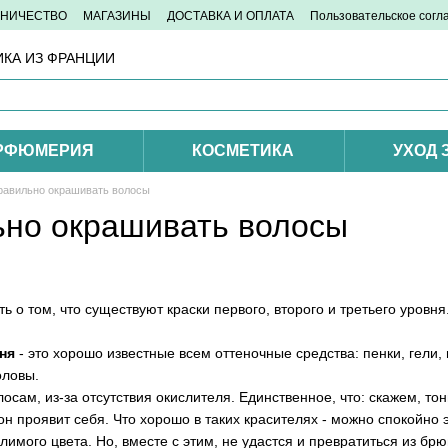
ДНИЧЕСТВО
МАГАЗИНЫ
ДОСТАВКА И ОПЛАТА
Пользовательское сог
КА ИЗ ФРАНЦИИ
РФЮМЕРИЯ
КОСМЕТИКА
УХОД 
равильно окрашивать волосы
ьно окрашивать волосы
ь о том, что существуют краски первого, второго и третьего уровня
ня
- это хорошо известные всем оттеночные средства: пенки, гел
оловы.
осам, из-за отсутствия окислителя. Единственное, что: скажем, то
он проявит себя. Что хорошо в таких красителях - можно спокойно э
лимого цвета. Но, вместе с этим, не удастся и превратиться из брю