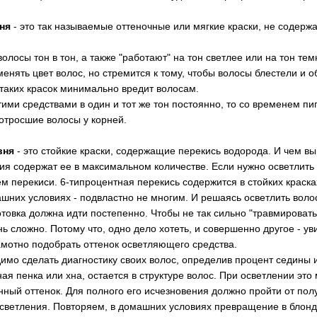
ня
- это так называемые оттеночные или мягкие краски, не содер
олосы тон в тон, а также "работают" на тон светлее или на тон т
менять цвет волос, но стремится к тому, чтобы волосы блестели и
таких красок минимально вредит волосам.
тими средствами в один и тот же тон постоянно, то со временем пи
отросшие волосы у корней.
вня
- это стойкие краски, содержащие перекись водорода. И чем в
я содержат ее в максимальном количестве. Если нужно осветлить в
 перекиси. 6-типроцентная перекись содержится в стойких краска
шних условиях - подвластно не многим. И решаясь осветлить воло
товка должна идти постепенно. Чтобы не так сильно "травмировать
ь сложно. Потому что, одно дело хотеть, и совершенно другое - уви
амотно подобрать оттенок осветляющего средства.
димо сделать диагностику своих волос, определив процент седины 
ая пенка или хна, остается в структуре волос. При осветлении это
ный оттенок. Для полного его исчезновения должно пройти от полу
светления. Повторяем, в домашних условиях превращение в блонд