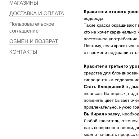
МАГАЗИНЫ
Красители второго уров
ДОСТАВКА И ОПЛАТА
водорода.
Пользовательское
Такие краски окрашивают в
соглашение
кто не хочет кардинально 
постоянное употребление 
ОБМЕН И ВОЗВРАТ
Поэтому, если краситься э
КОНТАКТЫ
от времени подкрашивать 
Красители третьего уро
средства для блондировани
типроцентным содержанием
Стать блондинкой
в дома
нюансов. Во-первых, подго
поменять цвет бывает очен
привлекательно, нужно гр
Выбирая краску
, необхо
Любой краситель, оттеночн
дать совершенно неожидан
можно начинать процесс о