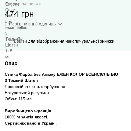
Немає в наявності
474 грн
Оптові ціни
від 3 одиниць
Ввійти
для відображення накопичувальної знижки
%
Опис
Стійка Фарба без Аміаку
Е
ЖЕН КОЛОР
ЕСЕНСІЄЛЬ
БІО
3 Темний Шатен
Професійна якість
фарбування
.
Натуральн
и
й результат.
Об’єм
:
115 мл
Виробництво Франція
.
100%
гарантія якості
.
Сертифіковано в Україні
.