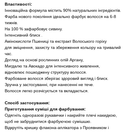
Властивості
:
Інноваційна формула містить 90% натуральних інгредієнтів.
Фарба нового покоління ідеально фарбує волосся на
6-8
тижнів.
На
100 %
зафарбовує сивину
.
Інтенсивний блиск
.
Амінокислоти Пшениці та екстракт Волоського горіху
для зміцнення, захисту та збереження кольору на тривалий
час.
Догляд на основі рослинних олій Аргану,
Мигдалю та Авокадо для інтенсивного живлення,
відновлює пошкоджену структуру волосся.
Фарбоване волосся
зберігає
здоров
и
й
вигляд і блиск.
Зручна у застосуванні, при нанесенні не тече.
Волосся
легко
розчісується та вкладається
.
Спосіб застосування
:
Приготування суміші
для
фарбування:
Одягніть одноразові рукавички
і накрийте плечі накидкою
,
щоб не забруднитися фарбуючою сумішшю.
Відкрутіть кришку
флакона
-аплікатора з Проявником і