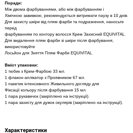
Поради:
Між двома фарбуваннями, або між фарбуванням і
Хімічною завивкою
,
рекомендується витримати
паузу в 10
днів
.
Для
захисту шкіри
від плям фарби
та подразнення,
наносьте
перед
фарбуванням
по контору
волосся
Крем
Захисний
EQUIVITAL
.
Для
видалення плям фарби
зі шкіри після фарбування,
використовуйте
Лось
й
он для
Зняття
Плям Фарби
EQUIVITAL
.
Вміст
упаковки:
1 тюбик
з
Крем-
Фарбою
33 мл
.
1 флакон-
аплікатор
з Проявником
67 мл
.
1 пакетик
інтенсивного
Живильного догляду
для
Фіксації кольору
після фарбування
15 мл
.
1 пара
рукавичок
(
закріплено на інструкції
).
1 пара
захисту для дужок окулярів
(
закріплено на інструкції
).
Характеристики