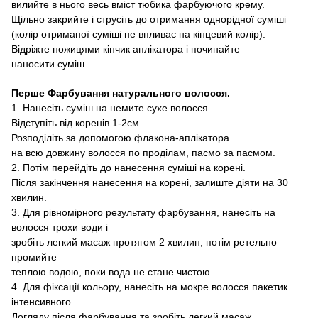
вилийте в нього весь вміст тюбика
фарбуючого крему
.
Щільно закрийте і струсіть до отримання однорідної суміші
(колір отриманої суміші не впливає на кінцевий колір).
Відріжте ножицями
кінчик аплікатора
і починайте
наносити суміш.
Перше Фарбування
натурального волосся
.
1.
Нанесіть суміш на немите сухе волосся
.
Відступіть від коренів
1-2см.
Розподіліть
за допомогою
флакона
-аплікатора
на всю
довжину волосся
по
проділам, пасмо за пасмом
.
2.
Потім перейдіть
до нанесення суміші на корені
.
Після закінчення нанесення на корені,
залиште діяти
на 30
хвилин
.
3. Для
рівномірного результату фарбування,
нанесіть на
волосся трохи води
і
зробіть легкий масаж протягом 2 хвилин
,
потім ретельно
промийте
теплою водою, поки вода не стане чистою.
4. Для
фіксації кольору, нанесіть на мокре волосся
пакетик
інтенсивного
Догляду після фарбування
та зробіть легкий масаж.