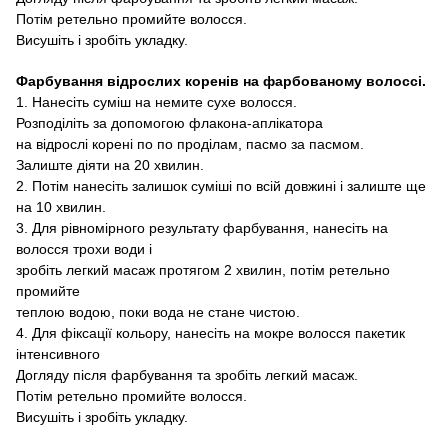
Потім ретельно промийте волосся
.
Висушіть і зробіть укладку.
Фарбування відрослих коренів
на фарбованому волоссі.
1.
Нанесіть суміш на немите сухе волосся
.
Розподіліть
за допомогою
флакона
-аплікатора
на
відрослі корені
по по
проділам, пасмо за пасмом
.
Залиште діяти
на 20
хвилин
.
2.
Потім нанесіть залишок
суміші
по
всій довжині
і залиште ще
на 10
хвилин
.
3. Для
рівномірного результату фарбування,
нанесіть на
волосся трохи води
і
зробіть легкий масаж протягом 2 хвилин
,
потім ретельно
промийте
теплою водою, поки вода не стане чистою.
4. Для
фіксації кольору, нанесіть на мокре волосся
пакетик
інтенсивного
Догляду після фарбування
та зробіть легкий масаж.
Потім ретельно промийте волосся
.
Висушіть і зробіть укладку.