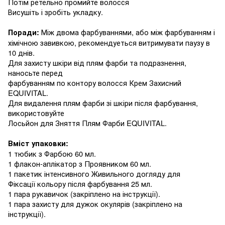
Потім ретельно промийте волосся
Висушіть і зробіть укладку
.
Між двома фарбуваннями
,
або між фарбуванням і
Поради
:
хімічною завивкою
, рекомендует
ь
ся
витримувати
паузу в
10
днів
.
Для
захисту шкіри від плям фарби та подразнення,
наносьте перед
фарбуванням
по контору волос
ся
Крем
Захисний
EQUIVITAL
.
Для
видалення плям фарби зі шкіри після фарбування,
використовуйте
Лось
й
он для
Зняття Плям Фарби
EQUIVITAL
.
Вміст
упаковки:
1 тюбик
з Фарбою
60 мл
.
1 флакон-ап
лікатор з Проявником
60 мл
.
1 пакетик
інтенсивного Живильного догляду
для
Фіксації кольору після фарбування
25 мл
.
1 пара
рукавичок
(
закріплено на інструкції
).
1 пара
захисту для дужок окулярів
(
закріплено на
інструкції).