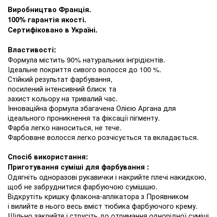
Виробництво Франція
.
100%
гарантія якості
.
Сертифіковано в Україні
.
Властивості
:
Формула
містить
9
0
% натуральн
и
х
інгрідієнтів
.
Ідеальне покриття сивого волосся
до 100 %.
Стійкий результат фарбування
,
посилений інтенсивний блиск та
захист кольору
на
тривалий час
.
Інноваційна
формула
збагачена Олією
Аргана для
ідеального проникнення та фіксації пігменту
.
Фарба
легко наносит
ь
ся, не тече.
Фарбоване волосся легко розчісується та вкладається
.
Спосіб використання
:
Приготування суміші для фарбування :
Одягніть одноразові рукавички і накрийте плечі накидкою,
щоб не забруднитися фарбуючою сумішшю.
Відкрутіть кришку флакона-аплікатора з Проявником
і вилийте в нього весь вміст тюбика фарбуючого крему.
Щільно закрийте
і струсіть до отримання однорідної суміші