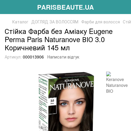
PARISBEAUTE.UA
Каталог
ДОГЛЯД ЗА ВОЛОССЯМ
Фарби для волосся
Сті
Стійка Фарба без Аміаку Eugene
Perma Paris Naturanove ВІО 3.0
Коричневий 145 мл
Артикул:
000013906
Написати відгук