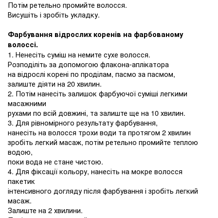
Потім ретельно промийте волосся.
Висушіть і зробіть укладку
.
Фарбування відрослих коренів на фарбованому
волоссі.
1.
Ненесіть суміш
на
немите сухе волосся
.
Розподіліть за допомогою
флакона
-аплікатора
на
відрослі корені
по
проділам, пасмо за пасмом,
залиште діяти
на 20
хвилин
.
2.
Потім нанесіть залишок фарбуючої суміші
легкими
масажними
рухами
по
всій довжині
,
та залиште ще на 10 хвилин
.
3. Для
рівномірного результату фарбування,
нанесіть на волосся трохи води та протягом 2 хвилин
зробіть легкий масаж
,
потім ретельно промийте теплою
водою
,
поки вода не стане чистою
.
4. Для
фіксації кольору, нанесіть на мокре волосся
пакетик
інтенсивного догляду після фарбування і зробіть легкий
масаж
.
Залиште
на 2
хвилини
.