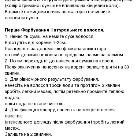
(
колір отриманої суміші не впливає
на
кінцевий колір
).
Відріжте ножицями кінчик аплікатора
і починайте
наносити суміш
.
Перше Фарбування Натурального волосся
.
1.
Ненесіть суміш
на
немите сухе волосся
.
Відступіть від коренів
1-2см.
Розподіліть за допомогою
флакона
-аплікатора
по всій довжині волосся
по
проділам, пасмо за пасмом
.
2.
Потім переходьте до нанесення суміші на корені
.
Після закінчення нанесення на корені, залиште діяти на 30
хвилин
.
3. Для
рівномірного результату фарбування,
нанесіть на волосся трохи води та протягом 2 хвилин
зробіть легкий масаж
,
потім ретельно промийте теплою
водою
,
поки вода не стане чистою
.
4. Для
фіксації кольору, нанесіть на мокре волосся
пакетик
інтенсивного догляду після фарбування і зробіть легкий
масаж
.
Залиште
на 2
хвилини
.