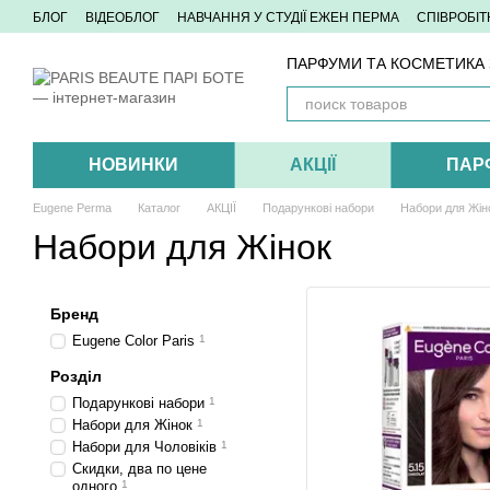
Перейти до основного контенту
БЛОГ
ВІДЕОБЛОГ
НАВЧАННЯ У СТУДІЇ ЕЖЕН ПЕРМА
СПІВРОБІ
ПАРФУМИ ТА КОСМЕТИКА З
НОВИНКИ
АКЦІЇ
ПАР
Eugene Perma
Каталог
АКЦІЇ
Подарункові набори
Набори для Жін
Набори для Жінок
Бренд
Eugene Color Paris
1
Розділ
Подарункові набори
1
Набори для Жінок
1
Набори для Чоловіків
1
Скидки, два по цене
одного
1