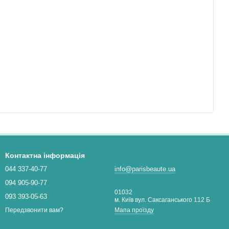
Контактна інформація
044 337-40-77
info@parisbeaute.ua
094 905-90-77
01032
093 393-05-63
м. Київ вул. Саксаганського 112 Б
Мапа проїзду
Передзвонити вам?