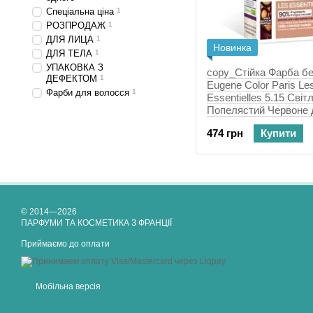
Спеціальна ціна
1
РОЗПРОДАЖ
1
ДЛЯ ЛИЦА
1
Новинка
ДЛЯ ТЕЛА
1
УПАКОВКА З
copy_Стійка Фарба бе
ДЕФЕКТОМ
1
Eugene Color Paris Le
Фарби для волосся
1
Essentielles 5.15 Сві
Попелястий Червоне 
мл
474 грн
Купити
© 2014—2026
ПАРФУМИ ТА КОСМЕТИКА З ФРАНЦІЇ
Приймаємо до оплати
Мобільна версія