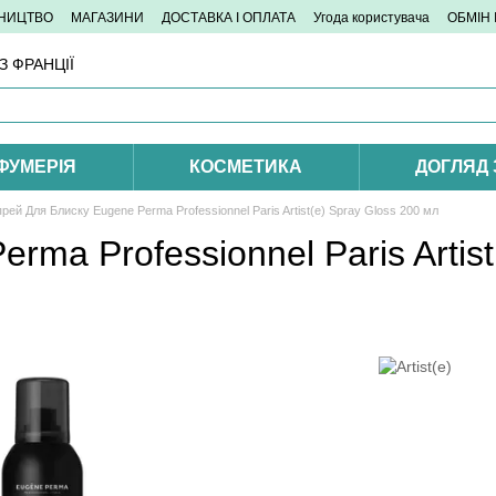
ТНИЦТВО
МАГАЗИНИ
ДОСТАВКА І ОПЛАТА
Угода користувача
ОБМІН
 ФРАНЦІЇ
ФУМЕРІЯ
КОСМЕТИКА
ДОГЛЯД
рей Для Блиску Eugene Рerma Professionnel Paris Artist(e) Spray Gloss 200 мл
ma Professionnel Paris Artist