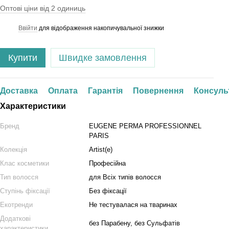
Оптові ціни від 2 одиниць
Ввійти
для відображення накопичувальної знижки
%
Купити
Швидке замовлення
Доставка
Оплата
Гарантія
Повернення
Консуль
Характеристики
Бренд
EUGENE PERMA PROFESSIONNEL
PARIS
Колекція
Artist(e)
Клас косметики
Професійна
Тип волосся
для Всіх типів волосся
Ступінь фіксації
Без фіксації
Екотренди
Не тестувалася на тваринах
Додаткові
без Парабену, без Сульфатів
характеристики