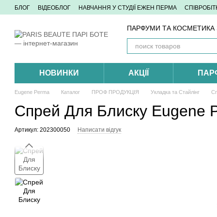
Перейти до основного контенту
БЛОГ
ВІДЕОБЛОГ
НАВЧАННЯ У СТУДІЇ ЕЖЕН ПЕРМА
СПІВРОБІ
ПАРФУМИ ТА КОСМЕТИКА З
НОВИНКИ
АКЦІЇ
ПАР
Eugene Perma
Каталог
ПРОФ ПРОДУКЦІЯ
Укладка та Стайлінг
Сп
Спрей Для Блиску Eugene Рer
Артикул: 202300050
Написати відгук