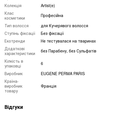
Колекція
Artist(e)
Клас
Професійна
косметики
Тип волосся
для Кучерявого волосся
Ступінь фіксації
Без фіксації
Екотренди
Не тестувалася на тваринах
Додаткові
без Парабену, без Сульфатів
характеристики
Кілкість в
6
упаковці
Виробник
EUGENE PERMA PARIS
Країна-
виробник
Франція
товару
Відгуки