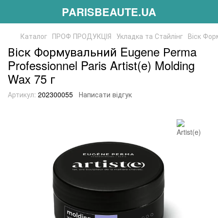
PARISBEAUTE.UA
Каталог
ПРОФ ПРОДУКЦІЯ
Укладка та Стайлінг
Віск Форм
Віск Формувальний Eugene Рerma
Professionnel Paris Artist(e) Molding
Wax 75 г
Артикул:
202300055
Написати відгук