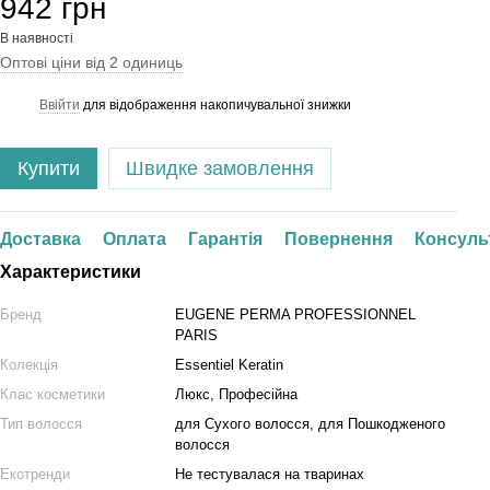
942 грн
В наявності
Оптові ціни від 2 одиниць
Ввійти
для відображення накопичувальної знижки
%
Купити
Швидке замовлення
Доставка
Оплата
Гарантія
Повернення
Консуль
Характеристики
Бренд
EUGENE PERMA PROFESSIONNEL
PARIS
Колекція
Essentiel Keratin
Клас косметики
Люкс, Професійна
Тип волосся
для Сухого волосся, для Пошкодженого
волосся
Екотренди
Не тестувалася на тваринах