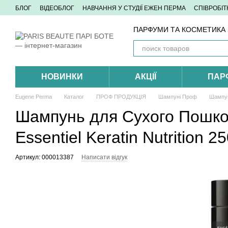
Перейти до основного контенту
БЛОГ
ВІДЕОБЛОГ
НАВЧАННЯ У СТУДІЇ ЕЖЕН ПЕРМА
СПІВРОБІ
ПАРФУМИ ТА КОСМЕТИКА З
НОВИНКИ
АКЦІЇ
ПАР
Eugene Perma
Каталог
ПРОФ ПРОДУКЦІЯ
Шампуні Проф
Шампун
Шампунь для Сухого Пошкод
Essentiel Keratin Nutrition 
Артикул: 000013387
Написати відгук