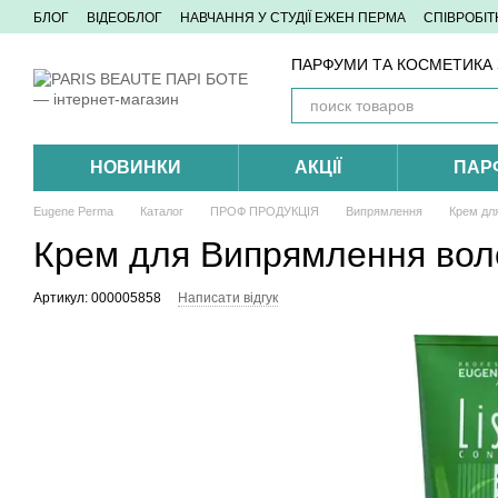
Перейти до основного контенту
БЛОГ
ВІДЕОБЛОГ
НАВЧАННЯ У СТУДІЇ ЕЖЕН ПЕРМА
СПІВРОБІ
ПАРФУМИ ТА КОСМЕТИКА З
НОВИНКИ
АКЦІЇ
ПАР
Eugene Perma
Каталог
ПРОФ ПРОДУКЦІЯ
Випрямлення
Крем дл
Крем для Випрямлення воло
Артикул: 000005858
Написати відгук