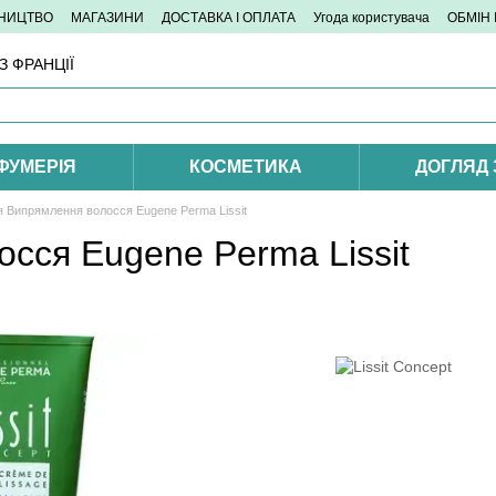
ТНИЦТВО
МАГАЗИНИ
ДОСТАВКА І ОПЛАТА
Угода користувача
ОБМІН
 ФРАНЦІЇ
ФУМЕРІЯ
КОСМЕТИКА
ДОГЛЯД
я Випрямлення волосся Eugene Рerma Lissit
сся Eugene Рerma Lissit