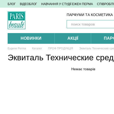
Перейти до основного контенту
БЛОГ
ВІДЕОБЛОГ
НАВЧАННЯ У СТУДІЇ ЕЖЕН ПЕРМА
СПІВРОБІ
ПАРФУМИ ТА КОСМЕТИКА З
НОВИНКИ
АКЦІЇ
ПАР
Eugene Perma
Каталог
ПРОФ ПРОДУКЦІЯ
Эквиталь Технические ср
Эквиталь Технические сред
Немає товарів