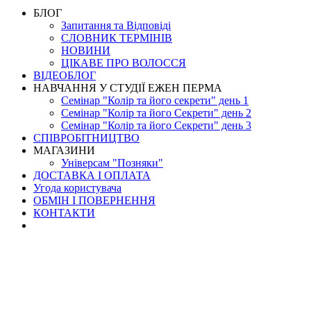
БЛОГ
Запитання та Відповіді
СЛОВНИК ТЕРМІНІВ
НОВИНИ
ЦІКАВЕ ПРО ВОЛОССЯ
ВІДЕОБЛОГ
НАВЧАННЯ У СТУДІЇ ЕЖЕН ПЕРМА
Семінар "Колір та його секрети" день 1
Семінар "Колір та його Секрети" день 2
Семінар "Колір та його Секрети" день 3
СПІВРОБІТНИЦТВО
МАГАЗИНИ
Універсам "Позняки"
ДОСТАВКА І ОПЛАТА
Угода користувача
ОБМІН І ПОВЕРНЕННЯ
КОНТАКТИ