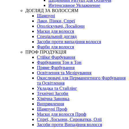
Щоденний Ритуал для Обличчя
Интенсивное Увлажнение
ДОГЛЯД ЗА ВОЛОССЯМ
Шампуні
Лаки, Пінки, Спреї
Ополіскувачі, Лосьйони
Маски для волосся
Спеціальний догляд
Засоби проти випадіння волосся
Фарби для волосся
ПРОФ ПРОДУКЦІЯ
Стійке Фарбування
Фарбування Тон в Тон
Пряме Фарбування
Освітлення та Мелірування
Окислювачі для Перманентного Фарбування
та Освітлення
Укладка та Стайлінг
Технічні Засоби
Хімічна Завивка
Випрямлення
Шампуні Проф
Маски для волосся Проф
Спреї, Лосьони, Сироватки, Олії
Засоби проти Випадіння волосся