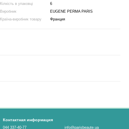
Кілкість в упаковці
6
Виробник
EUGENE PERMA PARIS
Країна-виробник товару
Франция
Контактная информация
044 337-40-77
info@parisbeaute.ua