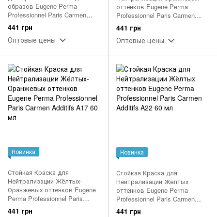
образов Eugene Perma
оттенков Eugene Perma
Professionnel Paris Carmen
Professionnel Paris Carmen
Metallique M118 Металлик
Additifs A11 60 мл
441 грн
441 грн
Пепельный Интенсивный 60
Оптовые цены
Оптовые цены
мл
Новинка
Новинка
Стойкая Краска для
Стойкая Краска для
Нейтрализации Жёлтых-
Нейтрализации Жёлтых
Оранжевых оттенков Eugene
оттенков Eugene Perma
Perma Professionnel Paris
Professionnel Paris Carmen
Carmen Additifs A17 60 мл
Additifs A22 60 мл
441 грн
441 грн