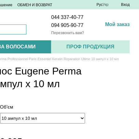
Рус
Укр
Вход
лашение
ОБМЕН И ВОЗВРАТ
044 337-40-77
Мой заказ
094 905-90-77
Перезвонить вам?
ЗА ВОЛОСАМИ
ПРОФ ПРОДУКЦИЯ
rofessionnel Paris Essentiel Keratin Reparation Ultime 10 ампул х 10 мл
лос Eugene Perma
 ампул х 10 мл
Об’єм