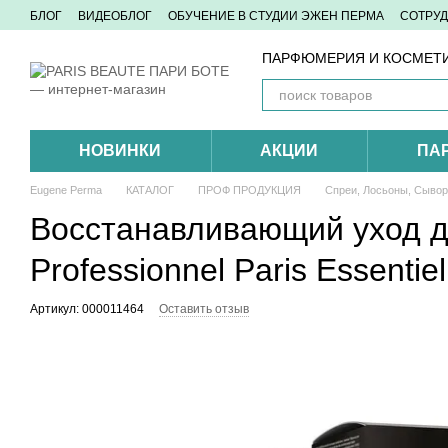
Перейти к основному контенту
БЛОГ
ВИДЕОБЛОГ
ОБУЧЕНИЕ В СТУДИИ ЭЖЕН ПЕРМА
СОТРУ
КОНТАКТЫ
ПАРФЮМЕРИЯ И КОСМЕТИ
НОВИНКИ
АКЦИИ
ПА
Eugene Perma
КАТАЛОГ
ПРОФ ПРОДУКЦИЯ
Спреи, Лосьоны, Сывор
Восстанавливающий уход д
Professionnel Paris Essentie
Артикул: 000011464
Оставить отзыв