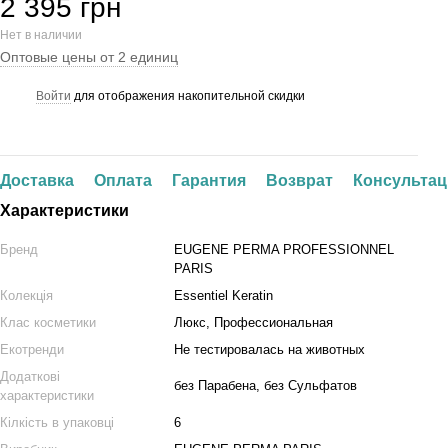
2 395 грн
Нет в наличии
Оптовые цены от 2 единиц
Войти
для отображения накопительной скидки
%
Доставка
Оплата
Гарантия
Возврат
Консультац
Характеристики
Бренд
EUGENE PERMA PROFESSIONNEL
PARIS
Колекція
Essentiel Keratin
Клас косметики
Люкс, Профессиональная
Екотренди
Не тестировалась на животных
Додаткові
без Парабена, без Сульфатов
характеристики
Кілкість в упаковці
6