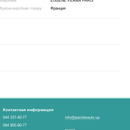
Виробник
EUGENE PERMA PARIS
Країна-виробник товару
Франция
Контактная информация
044 337-40-77
info@parisbeaute.ua
094 905-90-77