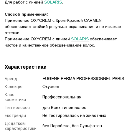
Д
ля работ с линией
SOLARIS
.
Способ применения
:
Применение
OXYCREM
с Крем-Краской
CARMEN
обеспечивает стойкий результат окрашивания и не искажает
оттенки.
Применение
OXYCREM
с линией
SOLARIS
обеспечивает
чистое и качественное обесцвечивание волос.
Характеристики
Бренд
EUGENE PERMA PROFESSIONNEL PARIS
Колекція
Oxycrem
Клас
Профессиональная
косметики
Тип волосся
для Всех типов волос
Екотренди
Не тестировалась на животных
Додаткові
без Парабена, без Сульфатов
характеристики