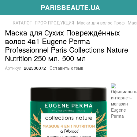
PARISBEAUTE.UA
КАТАЛОГ
ПРОФ ПРОДУКЦИЯ
Маски для волос Проф
Маск
Маска для Сухих Повреждённых
волос 4в1 Eugene Perma
Professionnel Paris Collections Nature
Nutrition 250 мл, 500 мл
Артикул:
202300072
Оставить отзыв