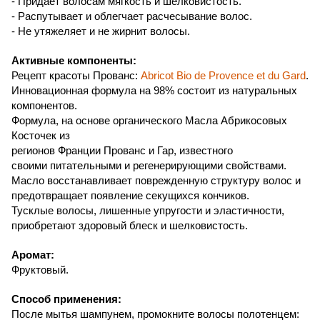
- Придаёт волосам мягкость и шелковистость.
- Распутывает и облегчает расчесывание волос.
- Не утяжеляет и не жирнит волосы.
Активные компоненты:
Рецепт
красоты
Прованс
:
Abricot Bio de Provence et du Gard
.
Инновационная формула на 98% состоит из натуральных
компонентов.
Формула, на основе органического Масла Абрикосовых
Косточек из
регионов Франции Прованс и Гар, известного
своими питательными и регенерирующими свойствами.
Масло восстанавливает поврежденную структуру волос
и
предотвращает появление секущихся кончиков.
Тусклые волосы, лишенные упругости и эластичности,
приобретают здоровый блеск и шелковистость.
Аромат:
Фруктовый.
Способ применения:
После мытья шампунем, промокните волосы полотенцем: