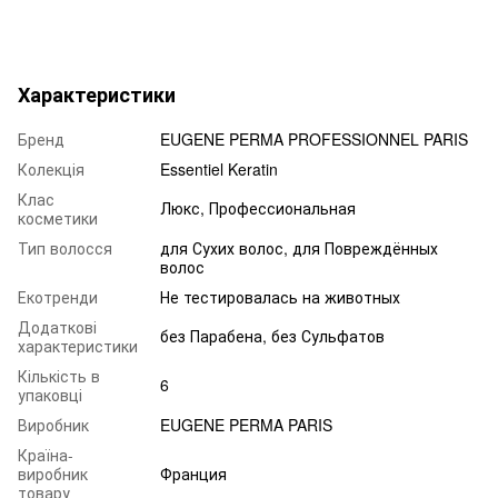
Характеристики
Бренд
EUGENE PERMA PROFESSIONNEL PARIS
Колекція
Essentiel Keratin
Клас
Люкс, Профессиональная
косметики
Тип волосся
для Сухих волос, для Повреждённых
волос
Екотренди
Не тестировалась на животных
Додаткові
без Парабена, без Сульфатов
характеристики
Кількість в
6
упаковці
Виробник
EUGENE PERMA PARIS
Країна-
виробник
Франция
товару