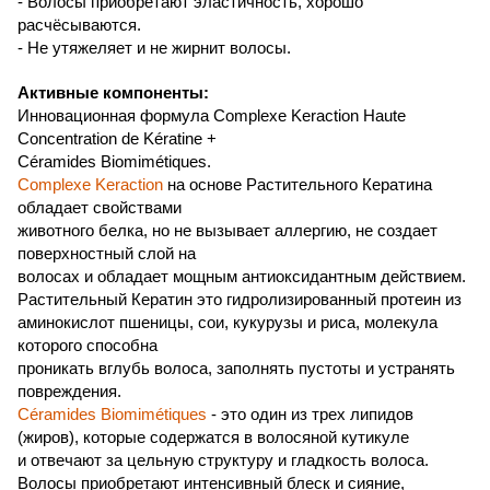
- Волосы приобретают эластичность, хорошо
расчёсываются.
- Не утяжеляет и не жирнит волосы.
Активные компоненты:
Инновационная формула
Complexe Keraction Haute
Concentration de Kératine
+
Céramides Biomimétiques
.
Complexe Keraction
на основе Растительного Кератина
обладает свойствами
животного белка, но не вызывает аллергию, не создает
поверхностный слой на
волосах и обладает мощным антиоксидантным действием.
Растительный Кератин это гидролизированный протеин из
аминокислот пшеницы, сои, кукурузы и риса, молекула
которого способна
проникать вглубь волоса, заполнять пустоты и устранять
повреждения.
Céramides Biomimétiques
- это один из трех липидов
(жиров), которые содержатся в волосяной кутикуле
и отвечают за цельную структуру и гладкость волоса.
Волосы приобретают интенсивный блеск и сияние,