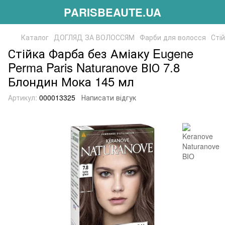
PARISBEAUTE.UA
Каталог
ДОГЛЯД ЗА ВОЛОССЯМ
Фарби для волосся
Сті
Стійка Фарба без Аміаку Eugene
Perma Paris Naturanove ВІО 7.8
Блондин Мока 145 мл
Артикул:
000013325
Написати відгук