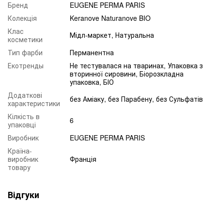
Бренд
EUGENE PERMA PARIS
Колекція
Keranove Naturanove BIO
Клас
Мідл-маркет, Натуральна
косметики
Тип фарби
Перманентна
Екотренды
Не тестувалася на тваринах, Упаковка з
вторинної сировини, Біорозкладна
упаковка, БІО
Додаткові
без Аміаку, без Парабену, без Сульфатів
характеристики
Кілкість в
6
упаковці
Виробник
EUGENE PERMA PARIS
Країна-
виробник
Франція
товару
Відгуки