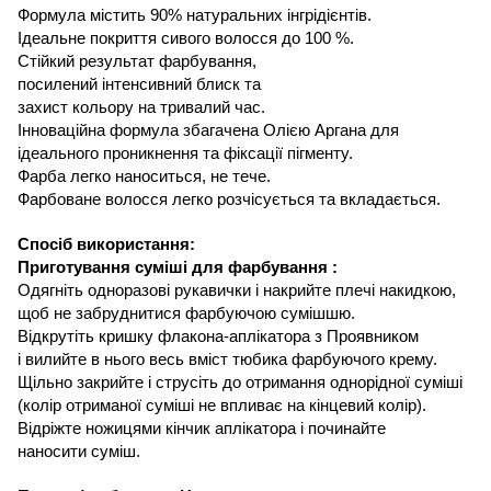
Формула
містить
9
0
% натуральн
и
х
інгрідієнтів
.
Ідеальне покриття сивого волосся
до 100 %.
Стійкий результат фарбування
,
посилений інтенсивний блиск та
захист кольору
на
тривалий час
.
Інноваційна
формула
збагачена Олією
Аргана для
ідеального проникнення та фіксації пігменту
.
Фарба
легко наносит
ь
ся, не тече.
Фарбоване волосся легко розчісується та вкладається
.
Спосіб використання
:
Приготування суміші для фарбування :
Одягніть одноразові рукавички і накрийте плечі накидкою,
щоб не забруднитися фарбуючою сумішшю.
Відкрутіть кришку флакона-аплікатора з Проявником
і вилийте в нього весь вміст тюбика фарбуючого крему.
Щільно закрийте
і струсіть до отримання однорідної суміші
(
колір отриманої суміші не впливає
на
кінцевий колір
).
Відріжте ножицями кінчик аплікатора
і починайте
наносити суміш
.