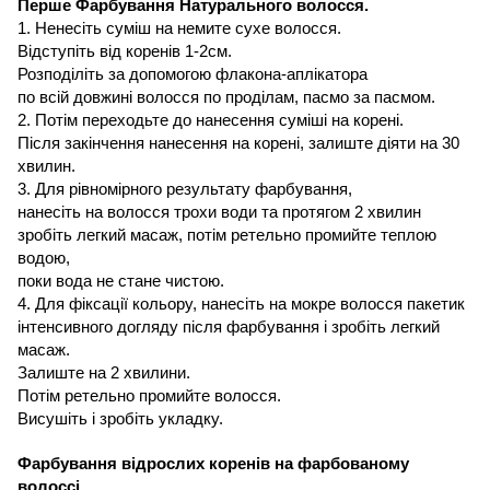
Перше Фарбування Натурального волосся
.
1.
Ненесіть суміш
на
немите сухе волосся
.
Відступіть від коренів
1-2см.
Розподіліть за допомогою
флакона
-аплікатора
по всій довжині волосся
по
проділам, пасмо за пасмом
.
2.
Потім переходьте до нанесення суміші на корені
.
Після закінчення нанесення на корені, залиште діяти на 30
хвилин
.
3. Для
рівномірного результату фарбування,
нанесіть на волосся трохи води та протягом 2 хвилин
зробіть легкий масаж
,
потім ретельно промийте теплою
водою
,
поки вода не стане чистою
.
4. Для
фіксації кольору, нанесіть на мокре волосся
пакетик
інтенсивного догляду після фарбування і зробіть легкий
масаж
.
Залиште
на 2
хвилини
.
Потім ретельно промийте волосся.
Висушіть і зробіть укладку
.
Фарбування відрослих коренів на фарбованому
волоссі.