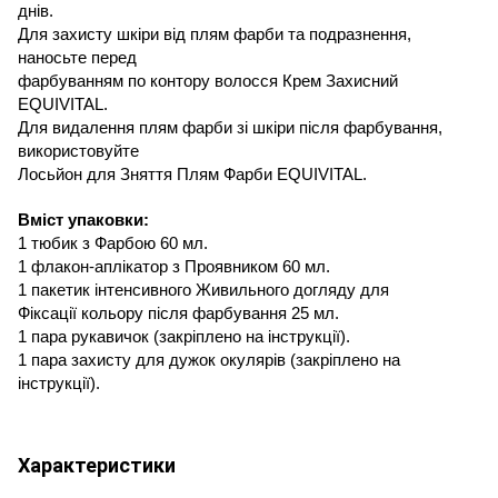
днів
.
Для
захисту шкіри від плям фарби та подразнення,
наносьте перед
фарбуванням
по контору волос
ся
Крем
Захисний
EQUIVITAL
.
Для
видалення плям фарби зі шкіри після фарбування,
використовуйте
Лось
й
он для
Зняття Плям Фарби
EQUIVITAL
.
Вміст
упаковки:
1 тюбик
з Фарбою
60 мл
.
1 флакон-ап
лікатор з Проявником
60 мл
.
1 пакетик
інтенсивного Живильного догляду
для
Фіксації кольору після фарбування
25 мл
.
1 пара
рукавичок
(
закріплено на інструкції
).
1 пара
захисту для дужок окулярів
(
закріплено на
інструкції).
Характеристики