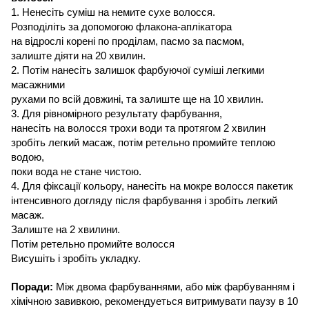
1.
Ненесіть суміш
на
немите сухе волосся
.
Розподіліть за допомогою
флакона
-аплікатора
на
відрослі корені
по
проділам, пасмо за пасмом,
залиште діяти
на 20
хвилин
.
2.
Потім нанесіть залишок фарбуючої суміші
легкими
масажними
рухами
по
всій довжині
,
та залиште ще на 10 хвилин
.
3. Для
рівномірного результату фарбування,
нанесіть на волосся трохи води та протягом 2 хвилин
зробіть легкий масаж
,
потім ретельно промийте теплою
водою
,
поки вода не стане чистою
.
4. Для
фіксації кольору, нанесіть на мокре волосся
пакетик
інтенсивного догляду після фарбування і зробіть легкий
масаж
.
Залиште
на 2
хвилини
.
Потім ретельно промийте волосся
Висушіть і зробіть укладку.
Поради:
Між двома фарбуваннями, або між фарбуванням і
хімічною завивкою
, рекомендует
ь
ся
витримувати
паузу в 10