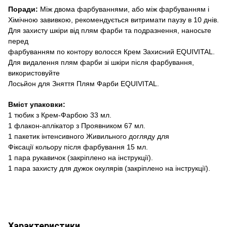
Поради:
Між двома фарбуваннями, або між фарбуванням і
Хімічною завивкою
,
рекомендується витримати
паузу в 10
днів
.
Для
захисту шкіри
від плям фарби
та подразнення,
наносьте
перед
фарбуванням
по контору
волосся
Крем
Захисний
EQUIVITAL
.
Для
видалення плям фарби
зі шкіри після фарбування,
використовуйте
Лось
й
он для
Зняття
Плям Фарби
EQUIVITAL
.
Вміст
упаковки:
1 тюбик
з
Крем-
Фарбою
33 мл
.
1 флакон-
аплікатор
з Проявником
67 мл
.
1 пакетик
інтенсивного
Живильного догляду
для
Фіксації кольору
після фарбування
15 мл
.
1 пара
рукавичок
(
закріплено на інструкції
).
1 пара
захисту для дужок окулярів
(
закріплено на інструкції
).
Характеристики