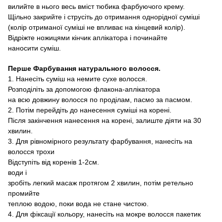
вилийте в нього весь вміст тюбика
фарбуючого крему
.
Щільно закрийте і струсіть до отримання однорідної суміші
(колір отриманої суміші не впливає на кінцевий колір).
Відріжте ножицями
кінчик аплікатора
і починайте
наносити суміш.
Перше Фарбування
натурального волосся
.
1.
Нанесіть суміш на немите сухе волосся
.
Розподіліть
за допомогою
флакона
-аплікатора
на всю
довжину волосся
по
проділам, пасмо за пасмом
.
2.
Потім перейдіть
до нанесення суміші на корені
.
Після закінчення нанесення на корені,
залиште діяти
на 30
хвилин
.
3. Для
рівномірного результату фарбування,
нанесіть на
волосся трохи
Відступіть від коренів
1-2см.
води
і
зробіть легкий масаж протягом 2 хвилин
,
потім ретельно
промийте
теплою водою, поки вода не стане чистою.
4. Для
фіксації кольору, нанесіть на мокре волосся
пакетик