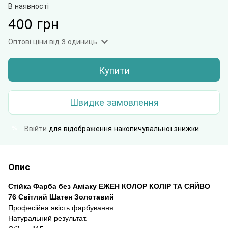
В наявності
400 грн
Оптові ціни
від 3 одиниць
Купити
Швидке замовлення
Ввійти
для відображення накопичувальної знижки
%
Опис
Стійка Фарба без Аміаку
Е
ЖЕН КОЛОР
КОЛІР ТА СЯЙВО
76 Світлий Шатен Золотавий
Професійна якість
фарбування
.
Натуральн
и
й результат.