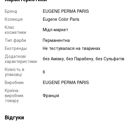
Бренд
EUGENE PERMA PARIS
Колекція
Eugene Color Paris
Клас
Мідл-маркет
косметики
Тип фарби
Перманентна
Екотренды
Не тестувалася на тваринах
Додаткові
без Аміаку, без Парабену, без Сульфатів
характеристики
Кілкість в
6
упаковці
Виробник
EUGENE PERMA PARIS
Країна-
виробник
Франція
товару
Відгуки