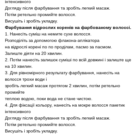
інтенсивного
Догляду після фарбування
та зробіть легкий масаж.
Потім ретельно промийте волосся
.
Висушіть і зробіть укладку.
Фарбування відрослих коренів
на фарбованому волоссі.
1.
Нанесіть суміш на немите сухе волосся
.
Розподіліть
за допомогою
флакона
-аплікатора
на
відрослі корені
по по
проділам, пасмо за пасмом
.
Залиште діяти
на 20
хвилин
.
2.
Потім нанесіть залишок
суміші
по
всій довжині
і залиште ще
на 10
хвилин
.
3. Для
рівномірного результату фарбування,
нанесіть на
волосся трохи води
і
зробіть легкий масаж протягом 2 хвилин
,
потім ретельно
промийте
теплою водою, поки вода не стане чистою.
4. Для
фіксації кольору, нанесіть на мокре волосся
пакетик
інтенсивного
Догляду після фарбування
та зробіть легкий масаж.
Потім ретельно промийте волосся
.
Висушіть і зробіть укладку.