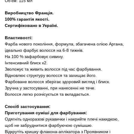
Об’єм
:
115 мл
Виробництво Франція
.
100%
гарантія якості
.
Сертифіковано в Україні
.
Властивості
:
Фарба нового покоління
,
формула, збагачена олією Аргана,
ідеально фарбує волосся
на 6-8
тижнів
.
На
100 %
зафарбовує сивину
.
Інтенсивний блиск х2
.
Зволожує та живить волосся під час фарбування.
Відновлює структуру волосся та захищає його
.
Фарбоване волосся
зберігає
здоров
и
й
вигляд і блиск.
Зручна у застосуванні, при нанесенні не тече.
Волосся
легко
розчісується та вкладається
.
Спосіб застосування
:
Приготування суміші
для
фарбування:
Одягніть одноразові рукавички
і накрийте плечі накидкою
,
щоб не забруднитися фарбуючою сумішшю.
Відкрутіть кришку
флакона
-аплікатора з Проявником і