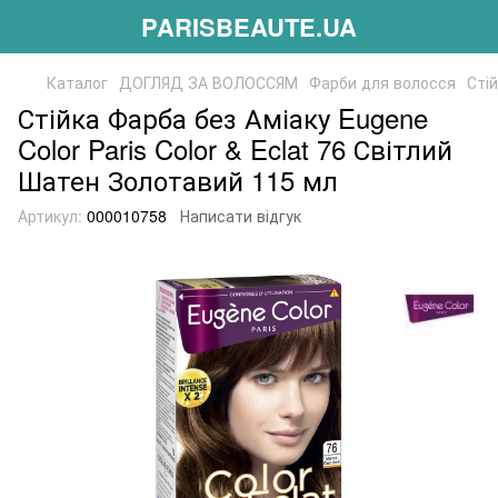
PARISBEAUTE.UA
Каталог
ДОГЛЯД ЗА ВОЛОССЯМ
Фарби для волосся
Стій
Стійка Фарба без Аміаку Eugene
Color Paris Color & Eclat 76 Світлий
Шатен Золотавий 115 мл
Артикул:
000010758
Написати відгук