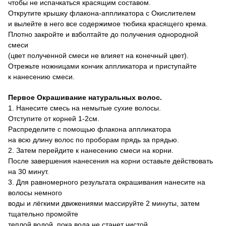
чтобы не испачкаться красящим составом.
Открутите крышку флакона
-аппликатора с Окислителем
и
вылейте в него все содержимое тюбика красящего крема.
Плотно закройте и взболтайте до получения однородной
смеси
(цвет полученной смеси не влияет на конечный цвет).
Отрежьте ножницами кончик аппликатора и приступайте
к нанесению смеси.
Первое Окрашивание натуральных волос.
1. Нанесите смесь на немытые сухие волосы.
Отступите от корней 1-2см.
Распределите с помощью флакона аппликатора
на всю длину волос по проборам прядь за прядью.
2. Затем перейдите к нанесению смеси на корни.
После завершения нанесения на корни оставьте действовать
на 30 минут.
3. Для равномерного результата окрашивания нанесите на
волосы немного
воды и лёгкими движениями массируйте 2 минуты, затем
тщательно промойте
теплой водой, пока вода не станет чистой.