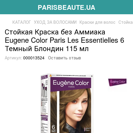
PARISBEAUTE.UA
КАТАЛОГ
УХОД ЗА ВОЛОСАМИ
Краски для волос
Стойка
Стойкая Краска без Аммиака
Eugene Color Paris Les Essentielles 6
Темный Блондин 115 мл
Артикул:
000013524
Оставить отзыв