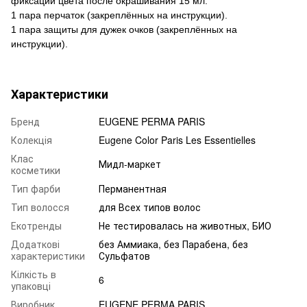
фиксации цвета после окрашивания 15 мл.
1 пара перчаток (закреплённых на инструкции).
1 пара защиты для дужек очков (закреплённых на
инструкции).
Характеристики
Бренд
EUGENE PERMA PARIS
Колекція
Eugene Color Paris Les Essentielles
Клас
Мидл-маркет
косметики
Тип фарби
Перманентная
Тип волосся
для Всех типов волос
Екотренды
Не тестировалась на животных, БИО
Додаткові
без Аммиака, без Парабена, без
характеристики
Сульфатов
Кілкість в
6
упаковці
Виробник
EUGENE PERMA PARIS